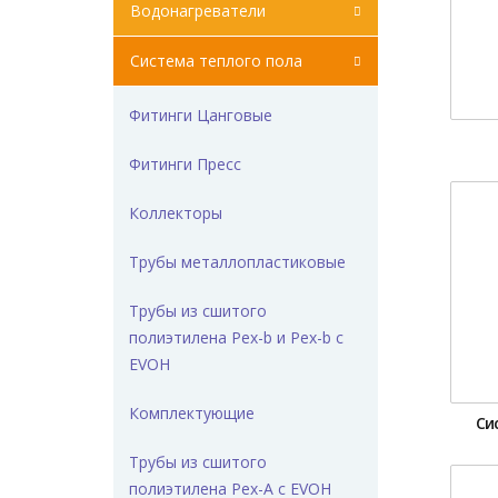
Водонагреватели
Система теплого пола
Фитинги Цанговые
Фитинги Пресс
Коллекторы
Трубы металлопластиковые
Трубы из сшитого
полиэтилена Pex-b и Pex-b с
EVOH
Комплектующие
Си
Трубы из сшитого
полиэтилена Pex-A с EVOH