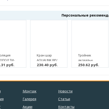
Персональные рекоменд
оляция
Кран шар
Тройник
ОПОЛ ТИ-
AQUALINK ВР/
аксиальн
.31 руб.
230.40 руб.
250.62 руб.
 9, 2 м, (2/80
НР 3/4"
ALTSTREAM НР
бабочка, с
20 х 1/2" х 20
"американкой",
(10/80)
латунь (5/80)
я
Монтаж
Новости
ия
Галерея
Статьи
г
Акции
Контакты