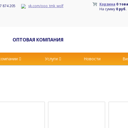
Корзина
0 тов
7 874 205
vk.com/ooo_tmk_wolf
На сумму
0 руб.
ОПТОВАЯ КОМПАНИЯ
компании
Услуги
Новости
Ви