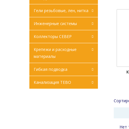
Гели резьбовые, лен, нитка
Инженерные системы
Коллекторы СЕВЕР
Крепежи и расходные
материалы
Гибкая подводка
К
Канализация ТЕВО
Сортир
Нет 