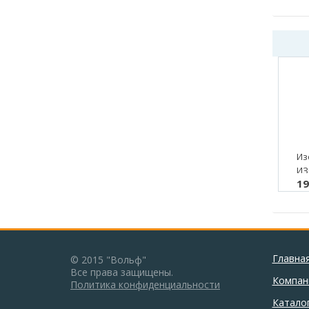
Из
ИЗ
19
42/
м.)
Главна
© 2015 "Вольф"
Все права защищены.
Компан
Политика конфиденциальности
Катало