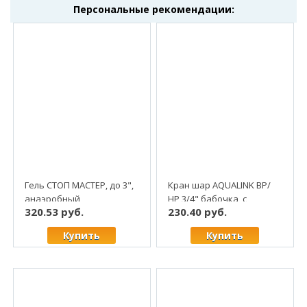
Персональные рекомендации:
Гель СТОП МАСТЕР, до 3",
Кран шар AQUALINK ВР/
анаэробный
НР 3/4" бабочка, с
320.53 руб.
230.40 руб.
уплотнитель, 60 гр,
"американкой", латунь
красный (1/50)
(5/80)
Купить
Купить