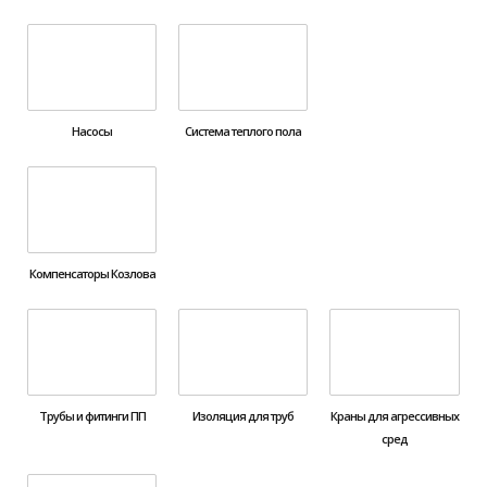
Насосы
Система теплого пола
Компенсаторы Козлова
Трубы и фитинги ПП
Изоляция для труб
Краны для агрессивных
сред