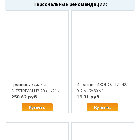
Персональные рекомендации:
Тройник аксиальн
Изоляция ИЗОПОЛ ТИ- 42/
ALTSTREAM НР 20 х 1/2" х
9, 2 м, (2/80 м.)
250.62 руб.
19.31 руб.
20 (10/80)
Купить
Купить