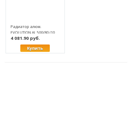
Радиатор алюм.
EVOLUTION AL 500/80 (10
4 081.90 руб.
секц)
Купить