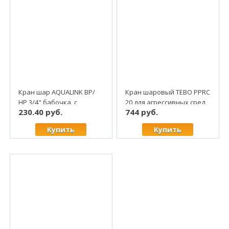
Кран шар AQUALINK ВР/
Кран шаровый ТЕВО РРRС
НР 3/4" бабочка, с
20 для агрессивных сред
230.40 руб.
744 руб.
"американкой", латунь
(5/80)
Купить
Купить