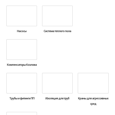
Насосы
Система теплого пола
Компенсаторы Козлова
Трубы и фитинги ПП
Изоляция для труб
Краны для агрессивных
сред