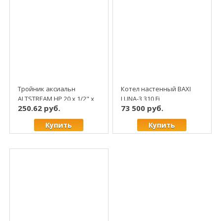
Тройник аксиальн
Котел настенный BAXI
ALTSTREAM НР 20 х 1/2" х
LUNA-3 310 Fi
250.62 руб.
73 500 руб.
20 (10/80)
(двухконтурный, турбо)
Купить
Купить