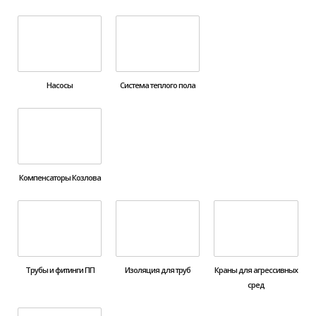
Насосы
Система теплого пола
Компенсаторы Козлова
Трубы и фитинги ПП
Изоляция для труб
Краны для агрессивных
сред