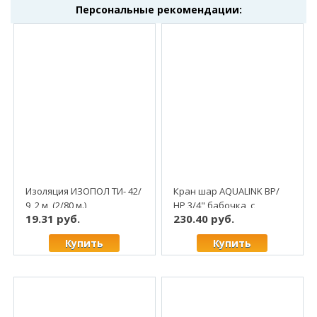
Персональные рекомендации:
Изоляция ИЗОПОЛ ТИ- 42/
Кран шар AQUALINK ВР/
9, 2 м, (2/80 м.)
НР 3/4" бабочка, с
19.31 руб.
230.40 руб.
"американкой", латунь
(5/80)
Купить
Купить