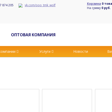
Корзина
0 тов
7 874 205
vk.com/ooo_tmk_wolf
На сумму
0 руб.
ОПТОВАЯ КОМПАНИЯ
компании
Услуги
Новости
Ви