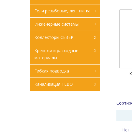
Гели резьбовые, лен, нитка
Инженерные системы
Коллекторы СЕВЕР
Крепежи и расходные
материалы
Гибкая подводка
К
Канализация ТЕВО
Сортир
Нет 