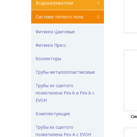
Водонагреватели
Система теплого пола
Фитинги Цанговые
Фитинги Пресс
Коллекторы
Трубы металлопластиковые
Трубы из сшитого
полиэтилена Pex-b и Pex-b с
EVOH
Комплектующие
Си
Трубы из сшитого
полиэтилена Pex-A с EVOH