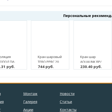
Персональные рекоменд
оляция
Кран шаровый
Кран шар
ОПОЛ ТИ-
ТЕВО РРRС 20
AQUALINK ВР/
.31 руб.
744 руб.
230.40 руб.
 9, 2 м, (2/80
для
НР 3/4"
агрессивных
бабочка, с
сред
"американкой",
латунь (5/80)
я
Монтаж
Новости
ия
Галерея
Статьи
г
Акции
Контакты