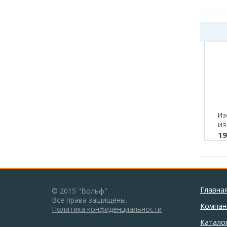
Из
ИЗ
19
42/
м.)
Главна
© 2015 "Вольф"
Все права защищены.
Компан
Политика конфиденциальности
Катало