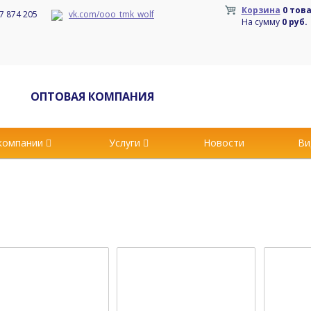
Корзина
0 тов
7 874 205
vk.com/ooo_tmk_wolf
На сумму
0 руб.
ОПТОВАЯ КОМПАНИЯ
компании
Услуги
Новости
Ви