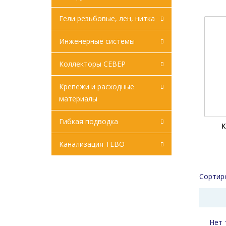
Гели резьбовые, лен, нитка
Инженерные системы
Коллекторы СЕВЕР
Крепежи и расходные
материалы
Гибкая подводка
К
Канализация ТЕВО
Сортир
Нет 