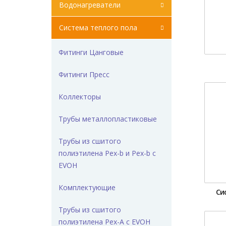
Водонагреватели
Система теплого пола
Фитинги Цанговые
Фитинги Пресс
Коллекторы
Трубы металлопластиковые
Трубы из сшитого
полиэтилена Pex-b и Pex-b с
EVOH
Комплектующие
Си
Трубы из сшитого
полиэтилена Pex-A с EVOH