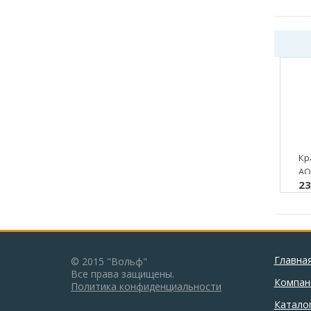
Кр
AQ
23
НР
ба
"а
ла
Главна
© 2015 "Вольф"
Все права защищены.
Компан
Политика конфиденциальности
Катало