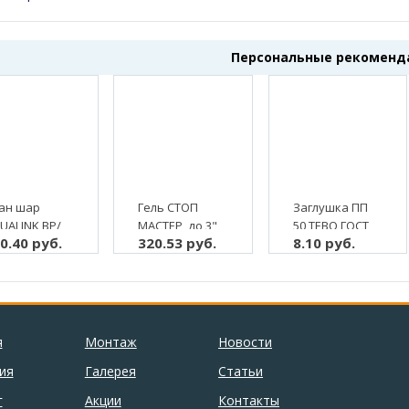
Персональные рекоменд
ан шар
Гель СТОП
Заглушка ПП
UALINK ВР/
МАСТЕР, до 3",
50 ТЕВО ГОСТ
0.40 руб.
320.53 руб.
8.10 руб.
 3/4"
анаэробный
32414-2013 (225)
бочка, с
уплотнитель,
мериканкой",
60 гр, красный
тунь (5/80)
(1/50)
я
Монтаж
Новости
ия
Галерея
Статьи
г
Акции
Контакты