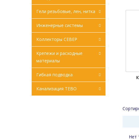
Гели резьбовые, лен, нитка
Инженерные системы
Коллекторы СЕВЕР
Крепежи и расходные
материалы
Гибкая подводка
К
Канализация ТЕВО
Сортир
Нет 