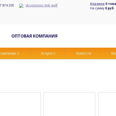
Корзина
0 тов
7 874 205
vk.com/ooo_tmk_wolf
На сумму
0 руб.
ОПТОВАЯ КОМПАНИЯ
компании
Услуги
Новости
Ви