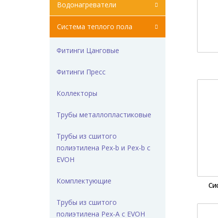
Водонагреватели
Система теплого пола
Фитинги Цанговые
Фитинги Пресс
Коллекторы
Трубы металлопластиковые
Трубы из сшитого
полиэтилена Pex-b и Pex-b с
EVOH
Комплектующие
Си
Трубы из сшитого
полиэтилена Pex-A с EVOH