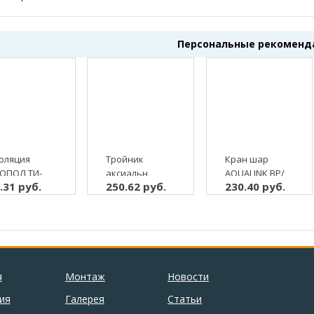
Персональные рекоменд
оляция
Тройник
Кран шар
ОПОЛ ТИ-
аксиальн
AQUALINK ВР/
.31 руб.
250.62 руб.
230.40 руб.
 9, 2 м, (2/80
ALTSTREAM НР
НР 3/4"
20 х 1/2" х 20
бабочка, с
(10/80)
"американкой",
латунь (5/80)
я
Монтаж
Новости
ия
Галерея
Статьи