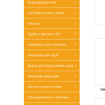
Водонагреватели
Система теплого пола
Насосы
Трубы и фитинги ПП
Компенсаторы Козлова
Изоляция для труб
Краны для агрессивных сред
Запорная арматура
Запчасти для котлов
Си
Оборудование и приборы