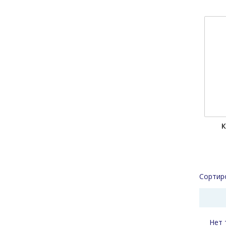
К
Сортир
Нет 