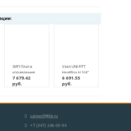
ации:
ЗИП Плата
Узел UNI-FITT
управления
HeatBox H 3/4"
7 679.42
6 691.55
универсальная
терморегулирующий
руб.
руб.
ELECTROLUX
для теплого
(AA10040130)
пола
sanwolf@bk.ru
+7 (347) 246-09-94