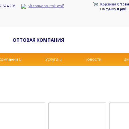
Корзина
0 тов
7 874 205
vk.com/ooo_tmk_wolf
На сумму
0 руб.
ОПТОВАЯ КОМПАНИЯ
компании
Услуги
Новости
Ви