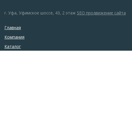
г. Уфа, Уфимское шоссе, 43, 2 этаж
SEO продвижение сайта
Главная
Компания
Каталог
Монтаж
Галерея
Акции
Новости
Статьи
Контакты
sanwolf@bk.ru