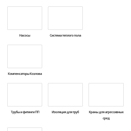
Насосы
Система теплого пола
Компенсаторы Козлова
Трубы и фитинги ПП
Изоляция для труб
Краны для агрессивных
сред