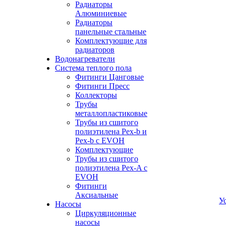
Радиаторы
Алюминиевые
Радиаторы
панельные стальные
Комплектующие для
радиаторов
Водонагреватели
Система теплого пола
Фитинги Цанговые
Фитинги Пресс
Коллекторы
Трубы
металлопластиковые
Трубы из сшитого
полиэтилена Pex-b и
Pex-b с EVOH
Комплектующие
Трубы из сшитого
полиэтилена Pex-A с
EVOH
Фитинги
Аксиальные
У
Насосы
Циркуляционные
насосы