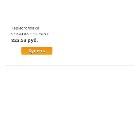
Термоголовка
VOGEL&NOOT тип D
823.53 руб.
клемное присоединение
Купить