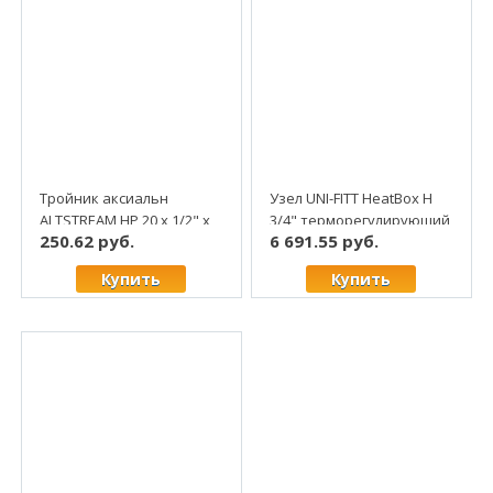
Тройник аксиальн
Узел UNI-FITT HeatBox H
ALTSTREAM НР 20 х 1/2" х
3/4" терморегулирующий
250.62 руб.
6 691.55 руб.
20 (10/80)
для теплого пола
Купить
Купить