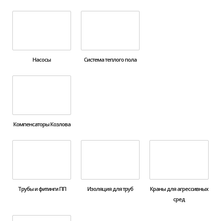
Насосы
Система теплого пола
Компенсаторы Козлова
Трубы и фитинги ПП
Изоляция для труб
Краны для агрессивных
сред