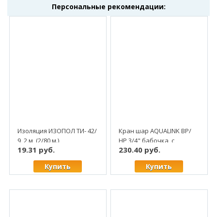
Персональные рекомендации:
Изоляция ИЗОПОЛ ТИ- 42/
Кран шар AQUALINK ВР/
9, 2 м, (2/80 м.)
НР 3/4" бабочка, с
19.31 руб.
230.40 руб.
"американкой", латунь
(5/80)
Купить
Купить