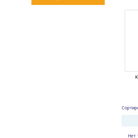
К
Сортир
Нет 