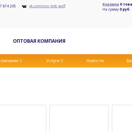
Корзина
0 тов
7 874 205
vk.com/ooo_tmk_wolf
На сумму
0 руб.
ОПТОВАЯ КОМПАНИЯ
компании
Услуги
Новости
Ви