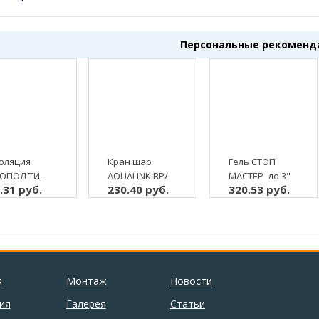
Персональные рекоменд
оляция
Кран шар
Гель СТОП
ОПОЛ ТИ-
AQUALINK ВР/
МАСТЕР, до 3",
.31 руб.
230.40 руб.
320.53 руб.
 9, 2 м, (2/80
НР 3/4"
анаэробный
бабочка, с
уплотнитель,
"американкой",
60 гр, красный
латунь (5/80)
(1/50)
я
Монтаж
Новости
ия
Галерея
Статьи