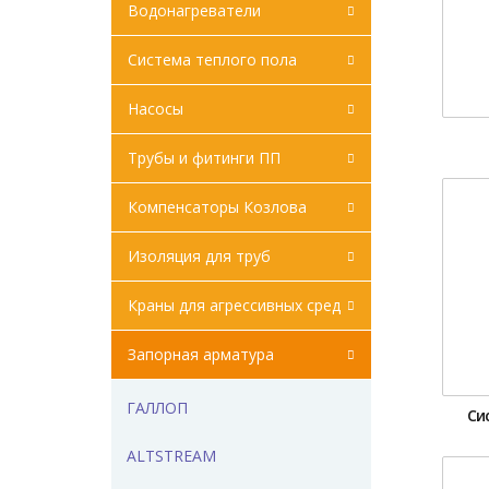
Водонагреватели
Система теплого пола
Насосы
Трубы и фитинги ПП
Компенсаторы Козлова
Изоляция для труб
Краны для агрессивных сред
Запорная арматура
ГАЛЛОП
Си
ALTSTREAМ