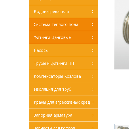
Водонагреватели
Система теплого пола
Фитинги Цанговые
Насосы
Трубы и фитинги ПП
Компенсаторы Козлова
Изоляция для труб
Краны для агрессивных сред
Запорная арматура
Запчасти для котлов