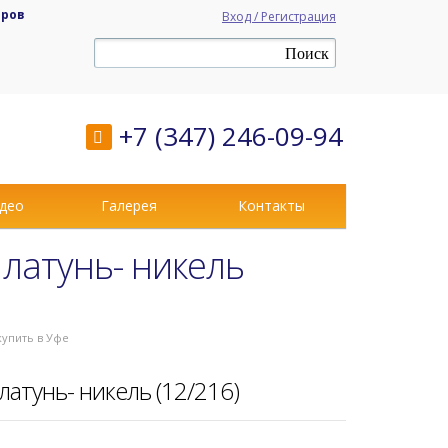
аров
Вход / Регистрация
+7 (347) 246-09-94
део
Галерея
Контакты
 латунь- никель
 купить в Уфе
атунь- никель (12/216)