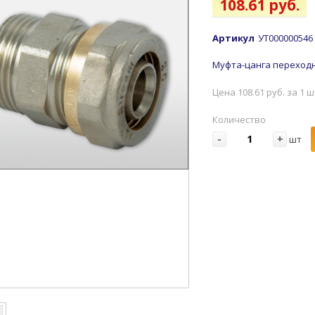
108.61 руб.
Артикул
УТ000000546
Муфта-цанга переходн 
Цена 108.61 руб. за 1 
Количество
-
+
шт