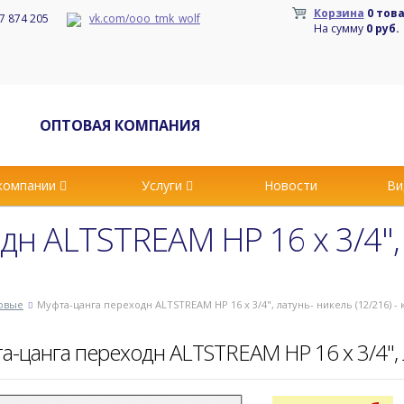
Корзина
0 тов
7 874 205
vk.com/ooo_tmk_wolf
На сумму
0 руб.
ОПТОВАЯ КОМПАНИЯ
компании
Услуги
Новости
Ви
н ALTSTREAM НР 16 х 3/4",
овые
Муфта-цанга переходн ALTSTREAM НР 16 х 3/4", латунь- никель (12/216) -
а-цанга переходн ALTSTREAM НР 16 х 3/4", л