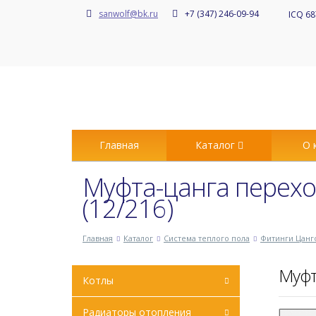
sanwolf@bk.ru
+7 (347) 246-09-94
ICQ 68
Главная
Каталог
О 
Муфта-цанга переход
(12/216)
Главная
Каталог
Система теплого пола
Фитинги Цанг
Муфт
Котлы
Радиаторы отопления