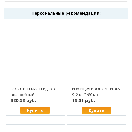
Персональные рекомендации:
Гель СТОП МАСТЕР, до 3",
Изоляция ИЗОПОЛ ТИ- 42/
анаэробный
9, 2 м, (2/80 м.)
320.53 руб.
19.31 руб.
уплотнитель, 60 гр,
красный (1/50)
Купить
Купить