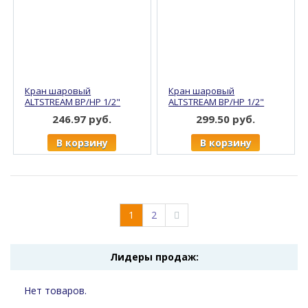
Кран шаровый
Кран шаровый
ALTSTREAM ВР/НР 1/2"
ALTSTREAM ВР/НР 1/2"
бабочка, с
бабочка, угловой, с
246.97 руб.
299.50 руб.
"американкой", никель
"американкой", никель
(15/120)
(12/96)
В корзину
В корзину
1
2
Лидеры продаж:
Нет товаров.