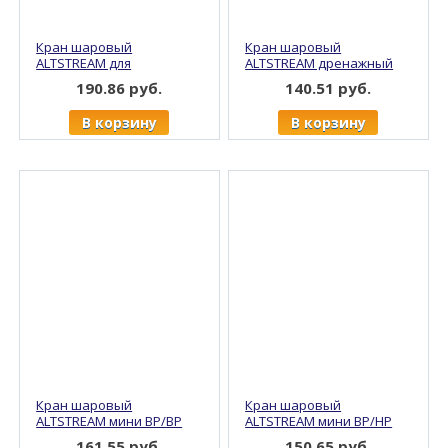
Кран шаровый
Кран шаровый
ALTSTREAM для
ALTSTREAM дренажный
стир.машин НР/НР 1/2" х
1/2', никель (16/128)
190.86 руб.
140.51 руб.
3/4" угловой, никель
(20/160)
В корзину
В корзину
Кран шаровый
Кран шаровый
ALTSTREAM мини ВР/ВР
ALTSTREAM мини ВР/НР
1/2" бабочка, никель
1/2" бабочка, никель
161.55 руб.
150.65 руб.