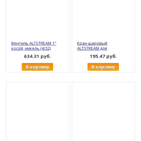
Вентиль ALTSTREAM 1"
Кран шаровый
косой, никель (4/32)
ALTSTREAM для
стир.машин НР/НР 1/2" х
634.31 руб.
195.47 руб.
1/2" угловой, никель
(20/160)
В корзину
В корзину