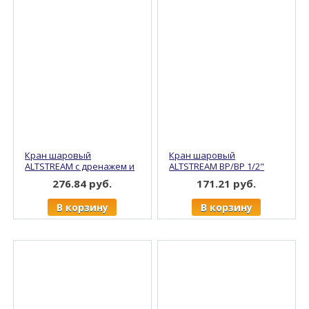
Кран шаровый
Кран шаровый
ALTSTREAM с дренажем и
ALTSTREAM ВР/ВР 1/2"
воздухоотводчиком ВР/
бабочка, никель (20/160)
276.84 руб.
171.21 руб.
ВР 1/2", никель (11/88)
В корзину
В корзину