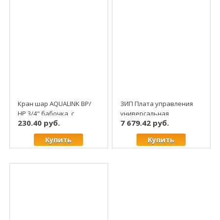
Кран шар AQUALINK ВР/
ЗИП Плата управления
НР 3/4" бабочка, с
универсальная
230.40 руб.
7 679.42 руб.
"американкой", латунь
ELECTROLUX (AA10040130)
(5/80)
Купить
Купить