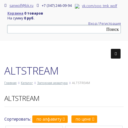
sanwolf@bk.ru
+7 (347) 246-09-94
vk.com/ooo_tmk_wolf
Корзина
0 товаров
На сумму
0 руб.
Вход / Регистрация
ALTSTREAМ
Главная
Каталог
Запорная арматура
ALTSTREAМ
ALTSTREAМ
Сортировать:
по алфавиту
по цене