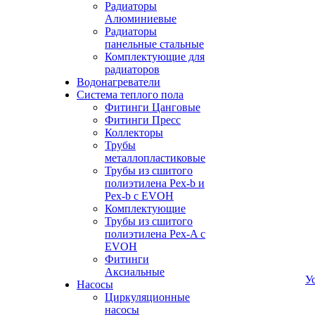
Радиаторы
Алюминиевые
Радиаторы
панельные стальные
Комплектующие для
радиаторов
Водонагреватели
Система теплого пола
Фитинги Цанговые
Фитинги Пресс
Коллекторы
Трубы
металлопластиковые
Трубы из сшитого
полиэтилена Pex-b и
Pex-b с EVOH
Комплектующие
Трубы из сшитого
полиэтилена Pex-A с
EVOH
Фитинги
Аксиальные
У
Насосы
Циркуляционные
насосы