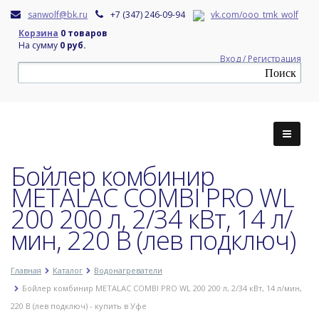
sanwolf@bk.ru
+7 (347) 246-09-94
vk.com/ooo_tmk_wolf
Корзина
0 товаров
На сумму
0 руб.
Вход / Регистрация
Бойлер комбинир
METALAC COMBI PRO WL
200 200 л, 2/34 кВт, 14 л/
мин, 220 В (лев подключ)
Главная
Каталог
Водонагреватели
Бойлер комбинир METALAC COMBI PRO WL 200 200 л, 2/34 кВт, 14 л/мин,
220 В (лев подключ) - купить в Уфе