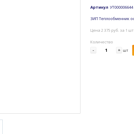
Артикул
УТ000006644
ЗИП Теплообменник осн
Цена 2 375 руб. за 1 шт
Количество
-
+
шт