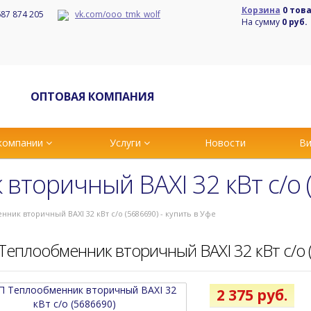
Корзина
0 тов
87 874 205
vk.com/ooo_tmk_wolf
На сумму
0 руб.
ОПТОВАЯ КОМПАНИЯ
компании
Услуги
Новости
Ви
вторичный BAXI 32 кВт c/o 
ник вторичный BAXI 32 кВт c/o (5686690) - купить в Уфе
Теплообменник вторичный BAXI 32 кВт c/o 
2 375 руб.