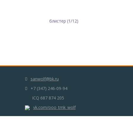
sanwolf@bk.ru
+7 (347) 246-09-94
ICQ 687 874 205
vk.com/ooo_tmk_wolf