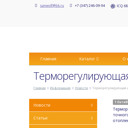
sanwolf@bk.ru
+7 (347) 246-09-94
ICQ 68
Главная
Каталог
О 
Терморегулирующая
Главная
Информация
Новости
Терморегулирующая 
1 Октяб
Новости
Термор
точног
Статьи
отопле