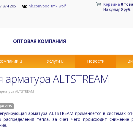
Корзина
0 тов
7 874 205
vk.com/ooo_tmk_wolf
На сумму
0 руб.
ОПТОВАЯ КОМПАНИЯ
компании
Услуги
Новости
Ви
 арматура ALTSTREAM
арматура ALTSTREAM
ря 2015
егулирующая арматура ALTSTREAM применяется в системах от
о распределения тепла, за счет чего происходит снижение 
ние.