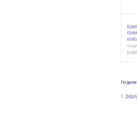
Компл
прям
клапа
Ком
рад
Поделит
Верну