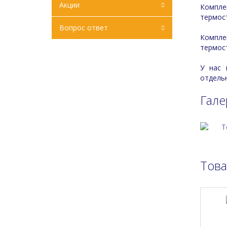
Акции
Компле
термост
Вопрос ответ
Компл
термост
У нас 
отдель
Гале
Тов