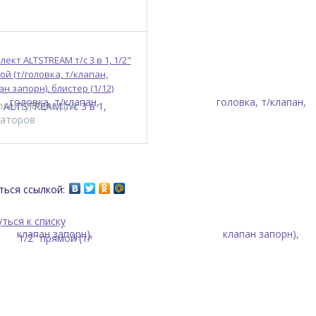
ект ALTSTREAM т/с 3 в 1, 1/2"
ой (т/головка, т/клапан,
н запорн), блистер (1/12)
плектующие для
иаторов
ься ссылкой:
ться к списку